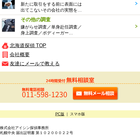
新たに取引をする前に表面には
出てこないその会社の実態を…
その他の調査
嫌がらせ調査／単身赴任調査／
身上調査／ボディーガー…
北海道探偵 TOP
会社概要
友達にメールで教える
PC版
｜ スマホ版
株式会社アイシン探偵事務所
札幌中央 届出証明書 第１０２０００２２号