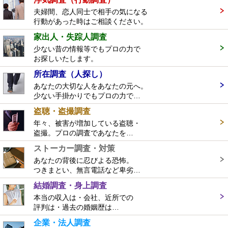
夫婦間、恋人同士で相手の気になる
行動があった時はご相談ください。
家出人・失踪人調査
少ない昔の情報等でもプロの力で
お探しいたします。
所在調査（人探し）
あなたの大切な人をあなたの元へ。
少ない手掛かりでもプロの力で…
盗聴・盗撮調査
年々、被害が増加している盗聴・
盗撮。プロの調査であなたを…
ストーカー調査・対策
あなたの背後に忍びよる恐怖。
つきまとい、無言電話など卑劣…
結婚調査・身上調査
本当の収入は・会社、近所での
評判は・過去の婚姻歴は…
企業・法人調査