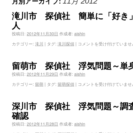
月別アーカイブ:
11月 2012
滝川市 探偵社 簡単に「好き
人
投稿日:
2012年11月30日
作成者:
aishin
カテゴリー:
滝川
|
タグ:
滝川探偵
|
コメントを受け付けていませ
留萌市 探偵社 浮気問題～単
投稿日:
2012年11月29日
作成者:
aishin
カテゴリー:
留萌
|
タグ:
留萌探偵
|
コメントを受け付けていませ
深川市 探偵社 浮気問題～調
確認
投稿日:
2012年11月28日
作成者:
aishin