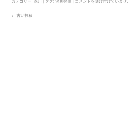
カテゴリー:
深川
|
タグ:
深川探偵
|
コメントを受け付けていませ
←
古い投稿