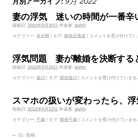
月別アーカイブ:
9月 2022
妻の浮気 迷いの時間が一番辛
投稿日:
2022年9月30日
作成者:
aishin
カテゴリー:
未分類
|
タグ:
探偵北海道
|
コメントを受け付けてい
浮気問題 妻が離婚を決断する
投稿日:
2022年9月26日
作成者:
aishin
カテゴリー:
旭川
|
タグ:
探偵旭川
|
コメントを受け付けていませ
スマホの扱いが変わったら、浮
投稿日:
2022年9月22日
作成者:
aishin
カテゴリー:
千歳
|
タグ:
探偵千歳
|
コメントを受け付けていませ
←
古い投稿