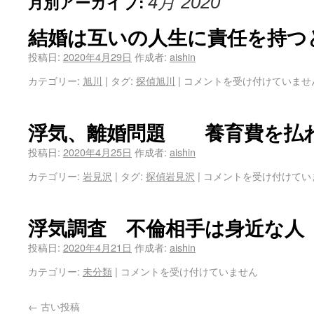
月別アーカイブ:
4月 2020
結婚は互いの人生に責任を持つ
投稿日:
2020年4月29日
作成者:
aishin
カテゴリー:
旭川
|
タグ:
探偵旭川
|
コメントを受け付けていませ
浮気、離婚問題 養育費を払
投稿日:
2020年4月25日
作成者:
aishin
カテゴリー:
岩見沢
|
タグ:
探偵岩見沢
|
コメントを受け付けてい
浮気調査 不倫相手は身近な人
投稿日:
2020年4月21日
作成者:
aishin
カテゴリー:
未分類
|
コメントを受け付けていません
←
古い投稿